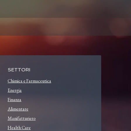
SETTORI
Chimica e Farmaceutica
Energia
Finanza
Alimentare
Manifatturiero
Health Care