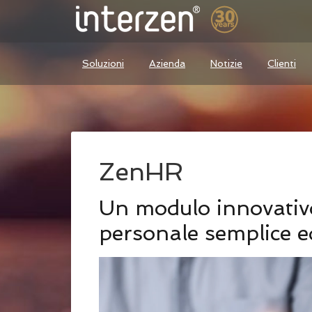
Soluzioni
Azienda
Notizie
Clienti
ZenHR
Un modulo innovativo
personale semplice ed