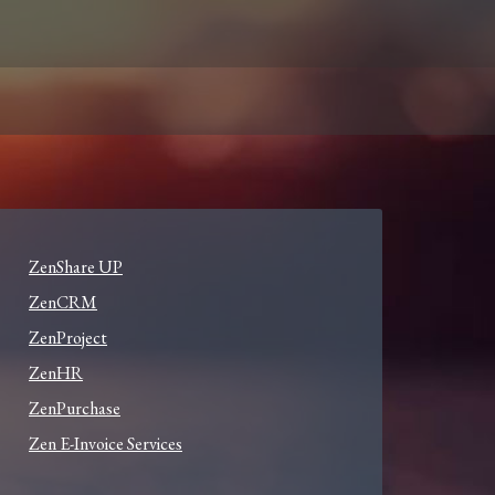
ZenShare UP
ZenCRM
ZenProject
ZenHR
ZenPurchase
Zen E-Invoice Services