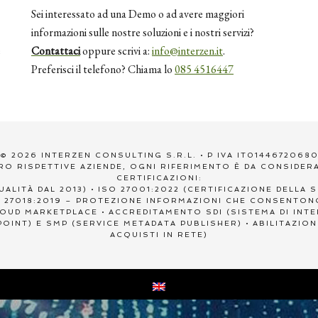
Sei interessato ad una Demo o ad avere maggiori
informazioni sulle nostre soluzioni e i nostri servizi?
e
Contattaci
oppure scrivi a:
info@interzen.it
.
Preferisci il telefono? Chiama lo
085 4516447
© 2026 INTERZEN CONSULTING S.R.L. • P IVA IT0144672068
RO RISPETTIVE AZIENDE, OGNI RIFERIMENTO È DA CONSIDER
CERTIFICAZIONI:
UALITÀ DAL 2013) • ISO 27001:2022 (CERTIFICAZIONE DELLA
IEC 27018:2019 – PROTEZIONE INFORMAZIONI CHE CONSENTO
CLOUD MARKETPLACE • ACCREDITAMENTO SDI (SISTEMA DI IN
OINT) E SMP (SERVICE METADATA PUBLISHER) • ABILITAZIO
ACQUISTI IN RETE)