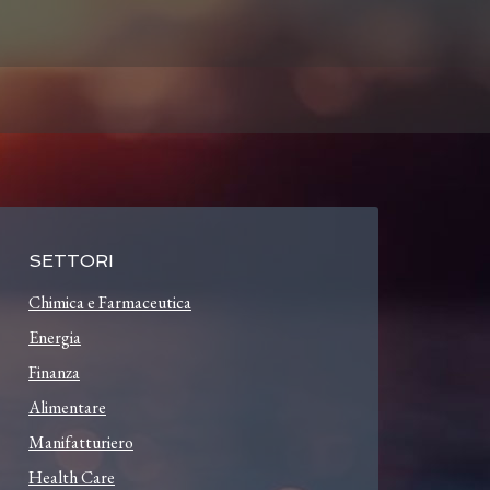
SETTORI
Chimica e Farmaceutica
Energia
Finanza
Alimentare
Manifatturiero
Health Care