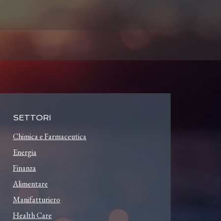
SETTORI
Chimica e Farmaceutica
Energia
Finanza
Alimentare
Manifatturiero
Health Care