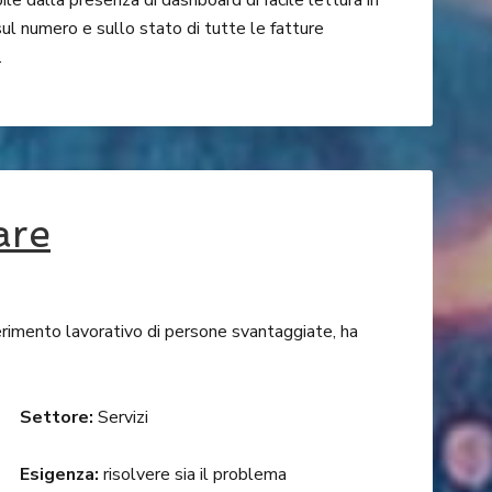
ile dalla presenza di dashboard di facile lettura in
sul numero e sullo stato di tutte le fatture
.
are
nserimento lavorativo di persone svantaggiate, ha
Settore:
Servizi
Esigenza:
risolvere sia il problema