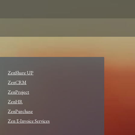
ZenShare UP
ZenCRM
ZenProject
ZenHR
ZenPurchase
Zen E-Invoice Services