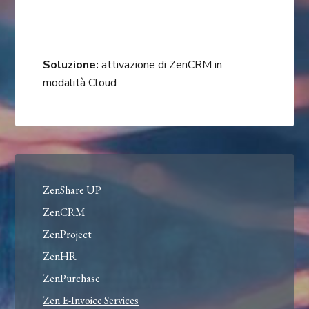
Soluzione:
attivazione di ZenCRM in
modalità Cloud
ZenShare UP
ZenCRM
ZenProject
ZenHR
ZenPurchase
Zen E-Invoice Services