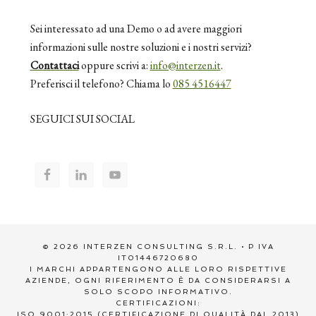
Sei interessato ad una Demo o ad avere maggiori
informazioni sulle nostre soluzioni e i nostri servizi?
Contattaci
oppure scrivi a:
info@interzen.it
.
Preferisci il telefono? Chiama lo
085 4516447
SEGUICI SUI SOCIAL
© 2026 INTERZEN CONSULTING S.R.L. • P IVA
IT01446720680
I MARCHI APPARTENGONO ALLE LORO RISPETTIVE
AZIENDE, OGNI RIFERIMENTO È DA CONSIDERARSI A
SOLO SCOPO INFORMATIVO.
CERTIFICAZIONI:
ISO 9001:2015 (CERTIFICAZIONE DI QUALITÀ DAL 2013)