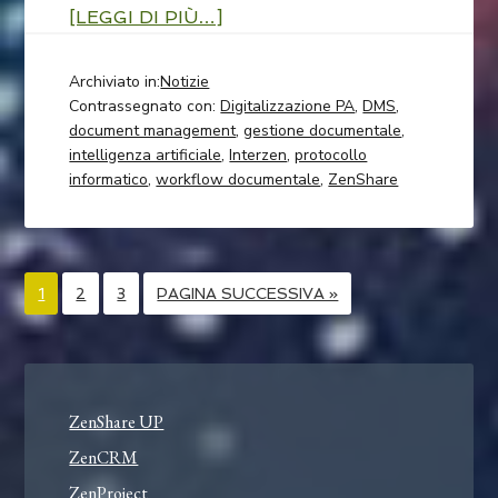
[LEGGI DI PIÙ…]
Archiviato in:
Notizie
Contrassegnato con:
Digitalizzazione PA
,
DMS
,
document management
,
gestione documentale
,
intelligenza artificiale
,
Interzen
,
protocollo
informatico
,
workflow documentale
,
ZenShare
1
2
3
PAGINA SUCCESSIVA »
ZenShare UP
ZenCRM
ZenProject