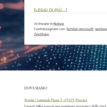
[LEGGI DI PIÙ…]
Archiviato in:
Notizie
Contrassegnato con:
fornitori microsoft
,
gestion
ZenShare
DOVE SIAMO
Strada Comunale Piana,3 - 65129- Pescara
I nostri uffici sono in una posizione strategica della città