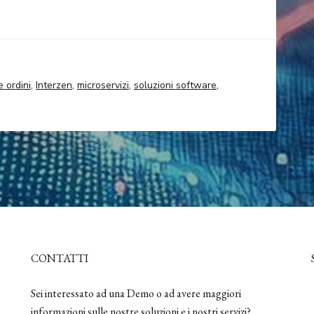
e ordini
,
Interzen
,
microservizi
,
soluzioni software
,
CONTATTI
Sei interessato ad una Demo o ad avere maggiori
informazioni sulle nostre soluzioni e i nostri servizi?