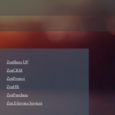
ZenShare UP
ZenCRM
ZenProject
ZenHR
ZenPurchase
Zen E-Invoice Services