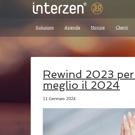
Soluzioni
Azienda
Notizie
Clienti
Rewind 2023 per 
meglio il 2024
11 Gennaio 2024