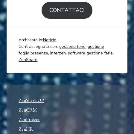
CONTATTACI
Archiviato in:
Notizie
Contrassegnato con:
gestione ferie
,
gestione
foglio presenze
,
Interzen
,
software gestione ferie
,
ZenShare
ZenShare UP
ZenCRM
ZenProject
ZenHR