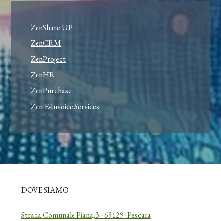
ZenShare UP
ZenCRM
ZenProject
ZenHR
ZenPurchase
Zen E-Invoice Services
DOVE SIAMO
Strada Comunale Piana,3 - 65129- Pescara