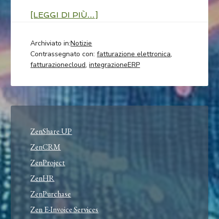
[LEGGI DI PIÙ…]
Archiviato in:
Notizie
Contrassegnato con:
fatturazione elettronica
,
fatturazionecloud
,
integrazioneERP
ZenShare UP
ZenCRM
ZenProject
ZenHR
ZenPurchase
Zen E-Invoice Services