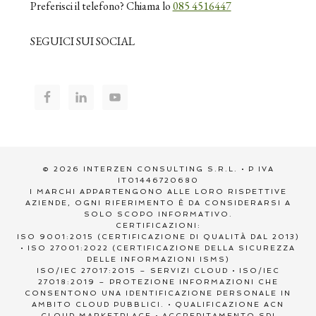
Preferisci il telefono? Chiama lo
085 4516447
SEGUICI SUI SOCIAL
© 2026 INTERZEN CONSULTING S.R.L. • P IVA
IT01446720680
I MARCHI APPARTENGONO ALLE LORO RISPETTIVE
AZIENDE, OGNI RIFERIMENTO È DA CONSIDERARSI A
SOLO SCOPO INFORMATIVO.
CERTIFICAZIONI:
ISO 9001:2015 (CERTIFICAZIONE DI QUALITÀ DAL 2013)
• ISO 27001:2022 (CERTIFICAZIONE DELLA SICUREZZA
DELLE INFORMAZIONI ISMS)
ISO/IEC 27017:2015 – SERVIZI CLOUD • ISO/IEC
27018:2019 – PROTEZIONE INFORMAZIONI CHE
CONSENTONO UNA IDENTIFICAZIONE PERSONALE IN
AMBITO CLOUD PUBBLICI. • QUALIFICAZIONE ACN
CLOUD MARKETPLACE • ACCREDITAMENTO SDI