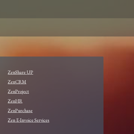
ZenShare UP
ZenCRM
ZenProject
ZenHR
ZenPurchase
Zen E-Invoice Services