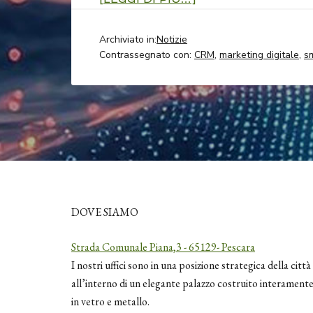
Archiviato in:
Notizie
Contrassegnato con:
CRM
,
marketing digitale
,
s
DOVE SIAMO
Strada Comunale Piana,3 - 65129- Pescara
I nostri uffici sono in una posizione strategica della città
all’interno di un elegante palazzo costruito interament
in vetro e metallo.