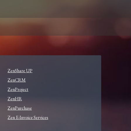
ZenShare UP
ZenCRM
ZenProject
ZenHR
ZenPurchase
Zen E-Invoice Services