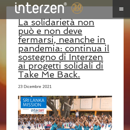
La solidarietà non
può e non deve
fermarsi, neanche in
pandemia: continua il
sostegno di Interzen
ai progetti solidali di
Take Me Back.
23 Dicembre 2021