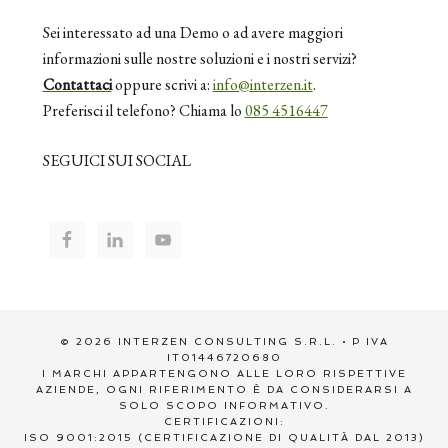
Sei interessato ad una Demo o ad avere maggiori
informazioni sulle nostre soluzioni e i nostri servizi?
Contattaci
oppure scrivi a:
info@interzen.it
.
Preferisci il telefono? Chiama lo
085 4516447
SEGUICI SUI SOCIAL
© 2026 INTERZEN CONSULTING S.R.L. • P IVA
IT01446720680
I MARCHI APPARTENGONO ALLE LORO RISPETTIVE
AZIENDE, OGNI RIFERIMENTO È DA CONSIDERARSI A
SOLO SCOPO INFORMATIVO.
CERTIFICAZIONI:
ISO 9001:2015 (CERTIFICAZIONE DI QUALITÀ DAL 2013)