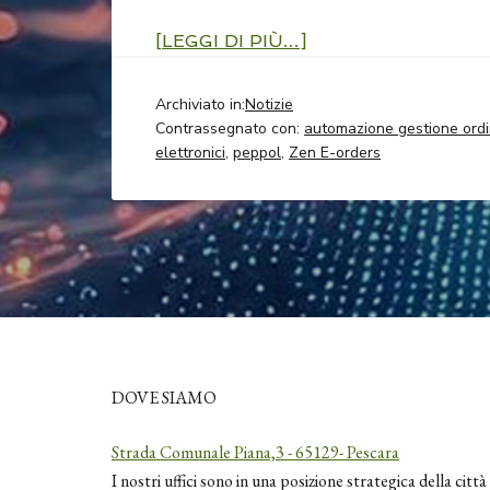
[LEGGI DI PIÙ…]
Archiviato in:
Notizie
Contrassegnato con:
automazione gestione ordi
elettronici
,
peppol
,
Zen E-orders
DOVE SIAMO
Strada Comunale Piana,3 - 65129- Pescara
I nostri uffici sono in una posizione strategica della città