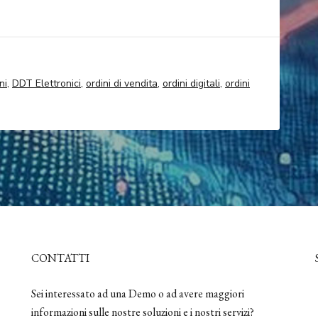
ni
,
DDT Elettronici
,
ordini di vendita
,
ordini digitali
,
ordini
CONTATTI
Sei interessato ad una Demo o ad avere maggiori
informazioni sulle nostre soluzioni e i nostri servizi?