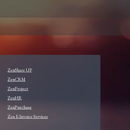
ZenShare UP
ZenCRM
ZenProject
ZenHR
ZenPurchase
Zen E-Invoice Services