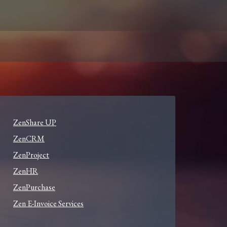
ZenShare UP
ZenCRM
ZenProject
ZenHR
ZenPurchase
Zen E-Invoice Services