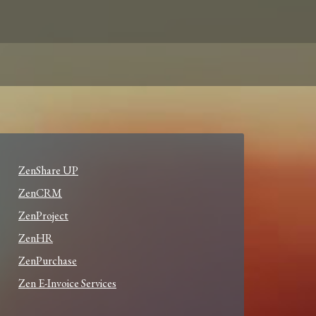
ZenShare UP
ZenCRM
ZenProject
ZenHR
ZenPurchase
Zen E-Invoice Services